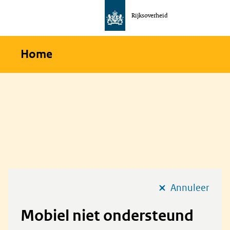
Rijksoverheid
Naar
de
homepage
Home
van
communicatie
Annuleer
Mobiel niet ondersteund